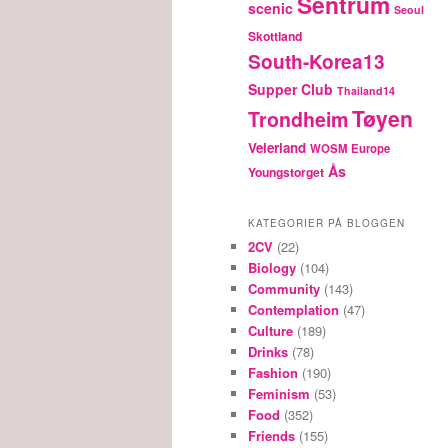
Sentrum
scenic
Seoul
Skottland
South-Korea13
Supper Club
Thailand14
Tøyen
Trondheim
Veierland
WOSM Europe
Ås
Youngstorget
KATEGORIER PÅ BLOGGEN
2CV
(22)
Biology
(104)
Community
(143)
Contemplation
(47)
Culture
(189)
Drinks
(78)
Fashion
(190)
Feminism
(53)
Food
(352)
Friends
(155)