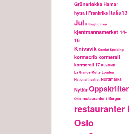
Grünerløkka
Hamar
Italia13
hytta i Frankrike
Jul
Killingholmen
kjentmannsmerket 14-
16
Knivsvik
Komité Speiding
kormecrib
kormerail
kormerail 17
Kuvauen
La Grande-Motte
London
Nordmarka
Nationaltheatret
Oppskrifter
Nyttår
restauranter i Bergen
Oslo
restauranter i
Oslo