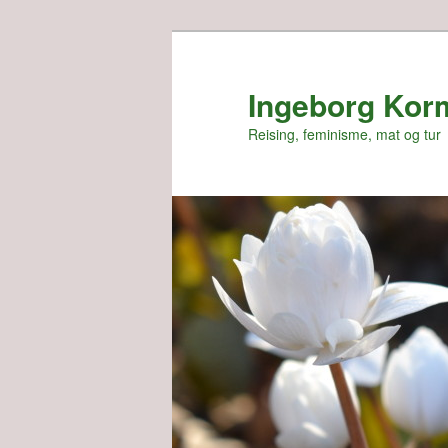
Skip
Skip
to
to
primary
secondary
Ingeborg Kor
content
content
Reising, feminisme, mat og tur