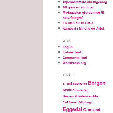
#åpenbarefakta om Ingeborg
Att göra en sommar
Madagaskar gjorde meg til
naturfotograf
En liten tur til Paris
Karneval i Binche og Aalst
META
Log in
Entries feed
Comments feed
WordPress.org
TEMAER
Bergen
17. mai
Bekkestua
bryllup
bursdag
Bærum Vokalensemble
Carl Berner
Edinburgh
Eggedal
Grønland