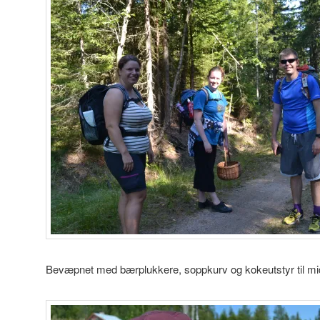
Bevæpnet med bærplukkere, soppkurv og kokeutstyr til mi