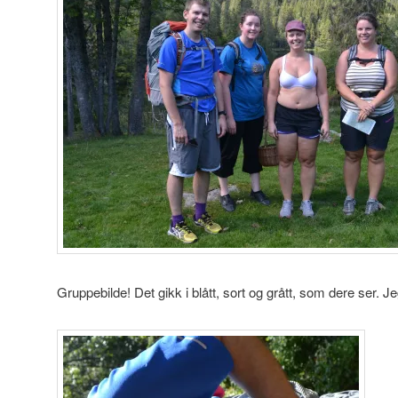
Gruppebilde! Det gikk i blått, sort og grått, som dere ser. Je