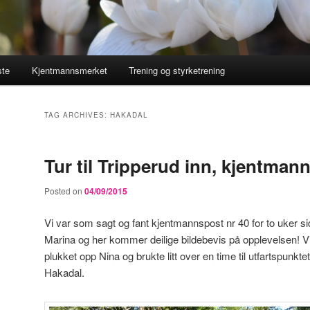
ste
Kjentmannsmerket
Trening og styrketrening
TAG ARCHIVES:
HAKADAL
Tur til Tripperud inn, kjentman
Posted on
04/09/2015
Vi var som sagt og fant kjentmannspost nr 40 for to uker
Marina og her kommer deilige bildebevis på opplevelsen! Vi k
plukket opp Nina og brukte litt over en time til utfartspunkte
Hakadal.