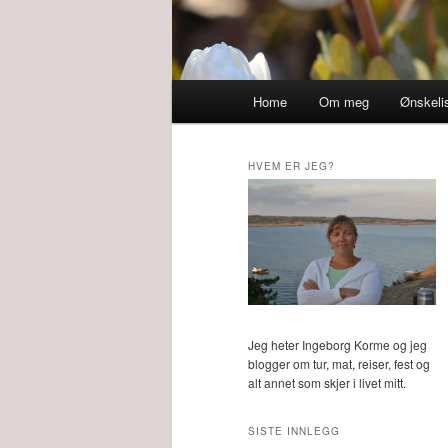
Main
Home
Om meg
Ønskeli
menu
HVEM ER JEG?
Jeg heter Ingeborg Korme og jeg
blogger om tur, mat, reiser, fest og
alt annet som skjer i livet mitt.
SISTE INNLEGG