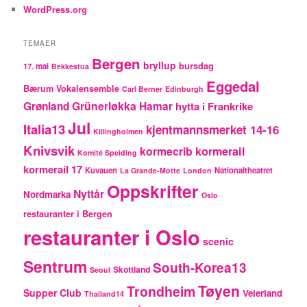
WordPress.org
TEMAER
Bergen
bryllup
bursdag
17. mai
Bekkestua
Eggedal
Bærum Vokalensemble
Carl Berner
Edinburgh
Grünerløkka
Grønland
Hamar
hytta i Frankrike
Jul
Italia13
kjentmannsmerket 14-16
Killingholmen
Knivsvik
kormecrib
kormerail
Komité Speiding
kormerail 17
Kuvauen
Nationaltheatret
La Grande-Motte
London
Oppskrifter
Nyttår
Nordmarka
Oslo
restauranter i Bergen
restauranter i Oslo
scenic
Sentrum
South-Korea13
Skottland
Seoul
Tøyen
Trondheim
Supper Club
Veierland
Thailand14