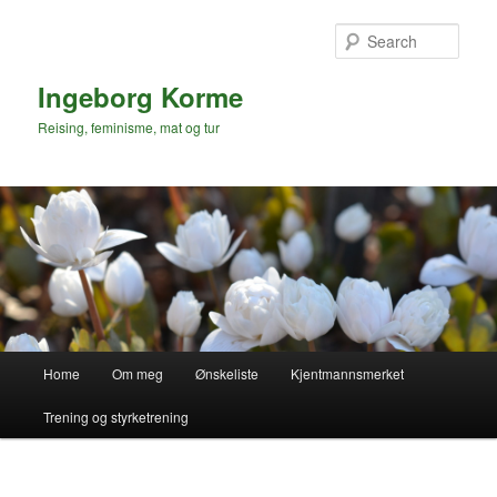
Skip
Skip
to
to
Sear
primary
secondary
content
content
Ingeborg Korme
Reising, feminisme, mat og tur
Main
Home
Om meg
Ønskeliste
Kjentmannsmerket
menu
Trening og styrketrening