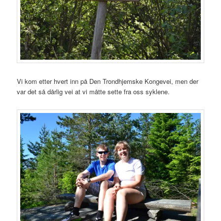
Vi kom etter hvert inn på Den Trondhjemske Kongevei, men der
var det så dårlig vei at vi måtte sette fra oss syklene.