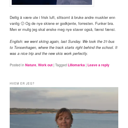
Deilig å være ute i frisk luft, slitsomt å bruke andre muskler enn
vanlig 🙂 Og de nye skiene er godkjente, forresten. Funker bra.
Men er mulig jeg skal ønske meg nye staver også, fænsi fænsi.
English: we went skiing again, last Sunday. We took the 31-bus
to Tonsenhagen, where the track starts right behind the school. It
was a nice trip and the new skis work perfectly.
Posted in
Nature
,
Work out
|
Tagged
Lillomarka
|
Leave a reply
HVEM ER JEG?