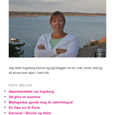
Jeg heter Ingeborg Korme og jeg blogger om tur, mat, reiser, fest og
alt annet som skjer i livet mitt.
SISTE INNLEGG
#åpenbarefakta om Ingeborg
Att göra en sommar
Madagaskar gjorde meg til naturfotograf
En liten tur til Paris
Karneval i Binche og Aalst