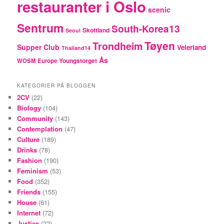
restauranter i Oslo
scenic
Sentrum
South-Korea13
Skottland
Seoul
Tøyen
Trondheim
Supper Club
Veierland
Thailand14
Ås
Youngstorget
WOSM Europe
KATEGORIER PÅ BLOGGEN
2CV
(22)
Biology
(104)
Community
(143)
Contemplation
(47)
Culture
(189)
Drinks
(78)
Fashion
(190)
Feminism
(53)
Food
(352)
Friends
(155)
House
(61)
Internet
(72)
Justice
(22)