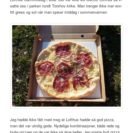
satte oss i parken rundt Torshov kirke. Man trenger ikke mer enn
litt gress og sol når man spiser middag i sommervarmen.
Jeg hadde ikke fått med meg at Lofthus hadde så god pizza,
men det var utrolig gode. Nydelige kombinasjoner, både røde og
hvite pizzaer og de var ikke så dyre heller. Jeg spiste hvit pizza