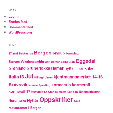
META
Log in
Entries feed
Comments feed
WordPress.org
TEMAER
Bergen
bryllup
bursdag
17. mai
Bekkestua
Eggedal
Bærum Vokalensemble
Carl Berner
Edinburgh
Grünerløkka
Grønland
Hamar
hytta i Frankrike
Jul
Italia13
kjentmannsmerket 14-16
Killingholmen
Knivsvik
kormecrib
kormerail
Komité Speiding
kormerail 17
Kuvauen
Nationaltheatret
La Grande-Motte
London
Oppskrifter
Nyttår
Nordmarka
Oslo
restauranter i Bergen