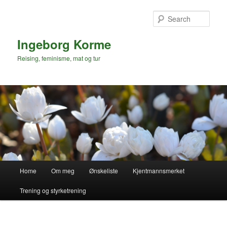
Skip
Skip
to
to
Sear
primary
secondary
content
content
Ingeborg Korme
Reising, feminisme, mat og tur
Main
Home
Om meg
Ønskeliste
Kjentmannsmerket
menu
Trening og styrketrening