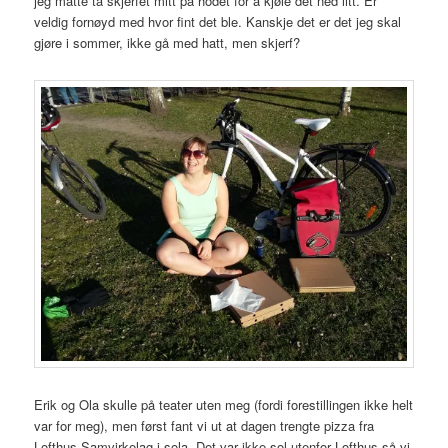
jeg måtte ta skjerfet mitt på hodet for å kjøle det ned litt. Er
veldig fornøyd med hvor fint det ble. Kanskje det er det jeg skal
gjøre i sommer, ikke gå med hatt, men skjerf?
Erik og Ola skulle på teater uten meg (fordi forestillingen ikke helt
var for meg), men først fant vi ut at dagen trengte pizza fra
Lofthus Samvirkelag i sola. Det var ikke sol utenfor Lofthus så vi