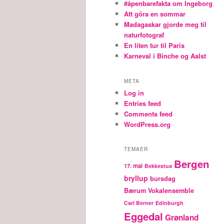
#åpenbarefakta om Ingeborg
Att göra en sommar
Madagaskar gjorde meg til
naturfotograf
En liten tur til Paris
Karneval i Binche og Aalst
META
Log in
Entries feed
Comments feed
WordPress.org
TEMAER
Bergen
17. mai
Bekkestua
bryllup
bursdag
Bærum Vokalensemble
Carl Berner
Edinburgh
Eggedal
Grønland