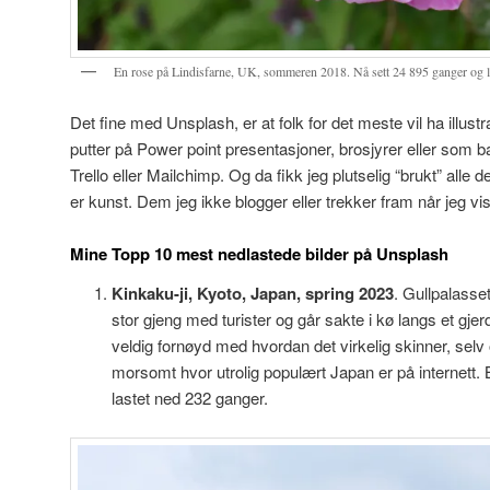
En rose på Lindisfarne, UK, sommeren 2018. Nå sett 24 895 ganger og la
Det fine med Unsplash, er at folk for det meste vil ha illu
putter på Power point presentasjoner, brosjyrer eller som 
Trello eller Mailchimp. Og da fikk jeg plutselig “brukt” alle
er kunst. Dem jeg ikke blogger eller trekker fram når jeg vi
Mine Topp 10 mest nedlastede bilder på Unsplash
Kinkaku-ji, Kyoto, Japan, spring 2023
. Gullpalasset
stor gjeng med turister og går sakte i kø langs et gjerd
veldig fornøyd med hvordan det virkelig skinner, selv
morsomt hvor utrolig populært Japan er på internett. 
lastet ned 232 ganger.