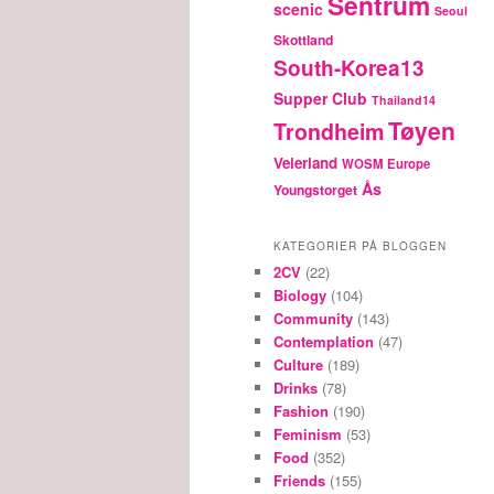
Sentrum
scenic
Seoul
Skottland
South-Korea13
Supper Club
Thailand14
Tøyen
Trondheim
Veierland
WOSM Europe
Ås
Youngstorget
KATEGORIER PÅ BLOGGEN
2CV
(22)
Biology
(104)
Community
(143)
Contemplation
(47)
Culture
(189)
Drinks
(78)
Fashion
(190)
Feminism
(53)
Food
(352)
Friends
(155)