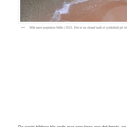
Mitt mest populære bilde i 2022. Det er en strand nedi et synkehull på 
De neste bildene ble enda mer populære enn det første, og i