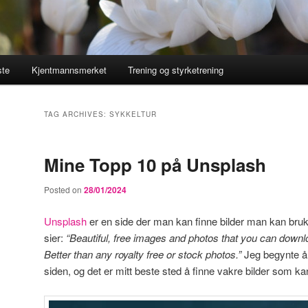
ste
Kjentmannsmerket
Trening og styrketrening
TAG ARCHIVES:
SYKKELTUR
Mine Topp 10 på Unsplash
Posted on
28/01/2024
Unsplash
er en side der man kan finne bilder man kan bruk
sier:
“Beautiful, free images and photos that you can downl
Better than any royalty free or stock photos.”
Jeg begynte å 
siden, og det er mitt beste sted å finne vakre bilder som kan