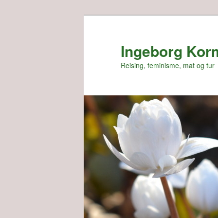
Skip
Skip
to
to
primary
secondary
Ingeborg Kor
content
content
Reising, feminisme, mat og tur