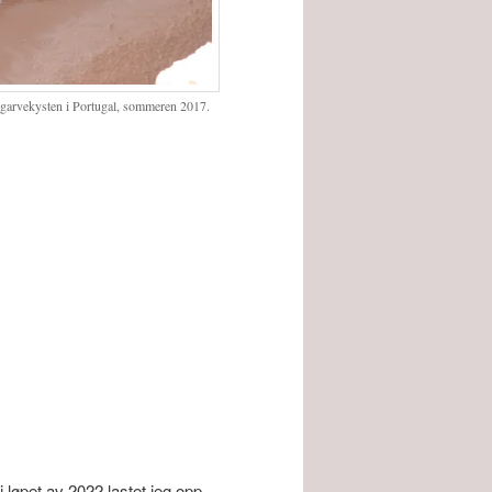
Algarvekysten i Portugal, sommeren 2017.
 løpet av 2022 lastet jeg opp