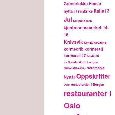
Grünerløkka
Hamar
Italia13
hytta i Frankrike
Jul
Killingholmen
kjentmannsmerket 14-
16
Knivsvik
Komité Speiding
kormecrib
kormerail
kormerail 17
Kuvauen
La Grande-Motte
London
Nordmarka
Nationaltheatret
Oppskrifter
Nyttår
restauranter i Bergen
Oslo
restauranter i
Oslo