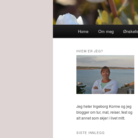
Main
Home
Om meg
Ønskeli
menu
HVEM ER JEG?
Jeg heter Ingeborg Korme og jeg
blogger om tur, mat, reiser, fest og
alt annet som skjer i livet mitt.
SISTE INNLEGG