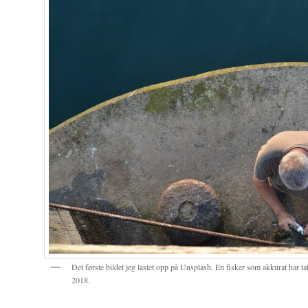
Det første bildet jeg lastet opp på Unsplash. En fisker som akkurat har 
2018.