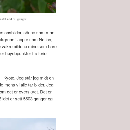
stet ned 50 ganger.
strasjonsbilder, sånne som man
bakgrunn i apper som Notion,
 de vakre bildene mine som bare
ser høydepunkter fra ferie.
 i Kyoto. Jeg står jeg midt en
e mens vi alle tar bilder. Jeg
 om det er overskyet. Det er
Bildet er sett 5603 ganger og