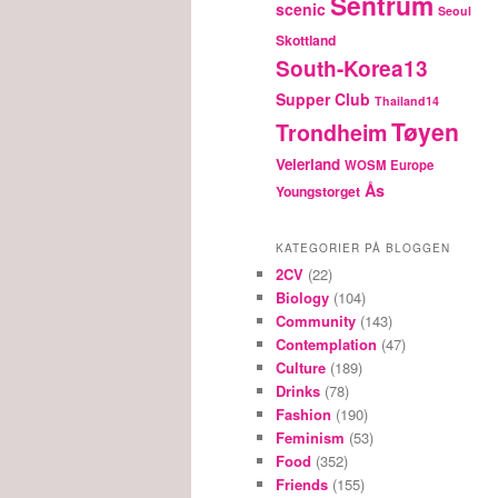
Sentrum
scenic
Seoul
Skottland
South-Korea13
Supper Club
Thailand14
Tøyen
Trondheim
Veierland
WOSM Europe
Ås
Youngstorget
KATEGORIER PÅ BLOGGEN
2CV
(22)
Biology
(104)
Community
(143)
Contemplation
(47)
Culture
(189)
Drinks
(78)
Fashion
(190)
Feminism
(53)
Food
(352)
Friends
(155)