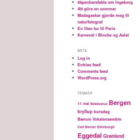
#åpenbarefakta om Ingeborg
Att göra en sommar
Madagaskar gjorde meg til
naturfotograf
En liten tur til Paris
Karneval i Binche og Aalst
META
Log in
Entries feed
Comments feed
WordPress.org
TEMAER
Bergen
17. mai
Bekkestua
bryllup
bursdag
Bærum Vokalensemble
Carl Berner
Edinburgh
Eggedal
Grønland