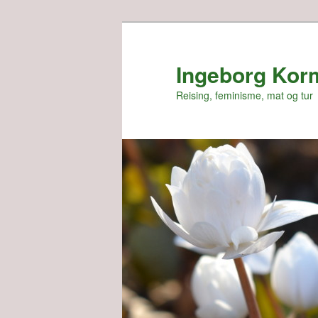
Skip
Skip
to
to
primary
secondary
Ingeborg Kor
content
content
Reising, feminisme, mat og tur