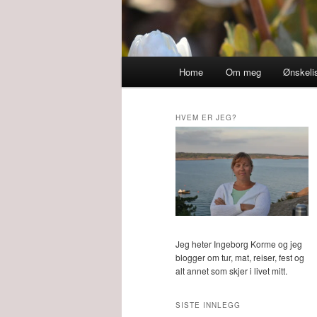
Main
Home
Om meg
Ønskeli
menu
HVEM ER JEG?
Jeg heter Ingeborg Korme og jeg
blogger om tur, mat, reiser, fest og
alt annet som skjer i livet mitt.
SISTE INNLEGG