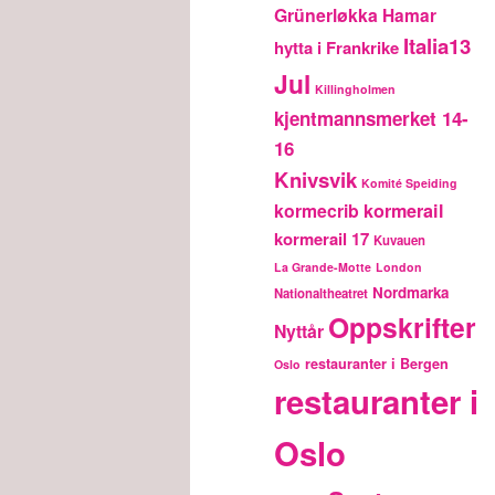
Grünerløkka
Hamar
Italia13
hytta i Frankrike
Jul
Killingholmen
kjentmannsmerket 14-
16
Knivsvik
Komité Speiding
kormecrib
kormerail
kormerail 17
Kuvauen
La Grande-Motte
London
Nordmarka
Nationaltheatret
Oppskrifter
Nyttår
restauranter i Bergen
Oslo
restauranter i
Oslo