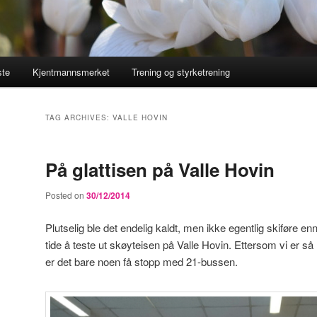
ste
Kjentmannsmerket
Trening og styrketrening
TAG ARCHIVES:
VALLE HOVIN
På glattisen på Valle Hovin
Posted on
30/12/2014
Plutselig ble det endelig kaldt, men ikke egentlig skiføre enn
tide å teste ut skøyteisen på Valle Hovin. Ettersom vi er så 
er det bare noen få stopp med 21-bussen.