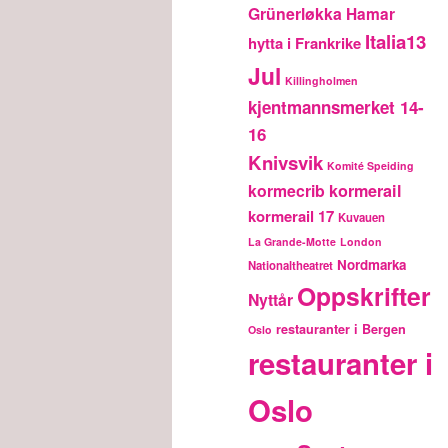
Grünerløkka
Hamar
Italia13
hytta i Frankrike
Jul
Killingholmen
kjentmannsmerket 14-
16
Knivsvik
Komité Speiding
kormecrib
kormerail
kormerail 17
Kuvauen
La Grande-Motte
London
Nordmarka
Nationaltheatret
Oppskrifter
Nyttår
restauranter i Bergen
Oslo
restauranter i
Oslo