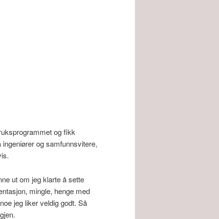
vbruksprogrammet og fikk
å ingeniører og samfunnsvitere,
is.
nne ut om jeg klarte å sette
esentasjon, mingle, henge med
noe jeg liker veldig godt. Så
igjen.