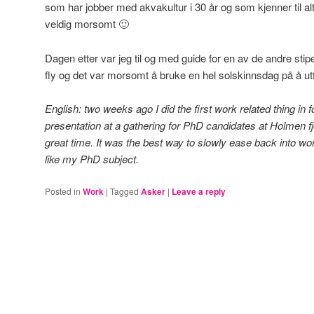
som har jobber med akvakultur i 30 år og som kjenner til al
veldig morsomt 🙂
Dagen etter var jeg til og med guide for en av de andre st
fly og det var morsomt å bruke en hel solskinnsdag på å ut
English: two weeks ago I did the first work related thing in 
presentation at a gathering for PhD candidates at Holmen fjo
great time. It was the best way to slowly ease back into work
like my PhD subject.
Posted in
Work
|
Tagged
Asker
|
Leave a reply