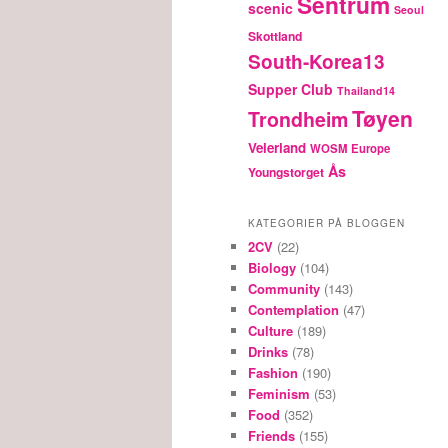
Sentrum
scenic
Seoul
Skottland
South-Korea13
Supper Club
Thailand14
Tøyen
Trondheim
Veierland
WOSM Europe
Ås
Youngstorget
KATEGORIER PÅ BLOGGEN
2CV
(22)
Biology
(104)
Community
(143)
Contemplation
(47)
Culture
(189)
Drinks
(78)
Fashion
(190)
Feminism
(53)
Food
(352)
Friends
(155)