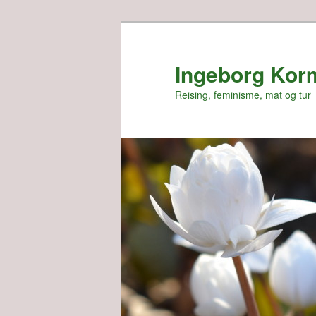
Skip
Skip
to
to
primary
secondary
Ingeborg Kor
content
content
Reising, feminisme, mat og tur