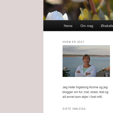
Main
Home
Om meg
Ønskeli
menu
HVEM ER JEG?
Jeg heter Ingeborg Korme og jeg
blogger om tur, mat, reiser, fest og
alt annet som skjer i livet mitt.
SISTE INNLEGG