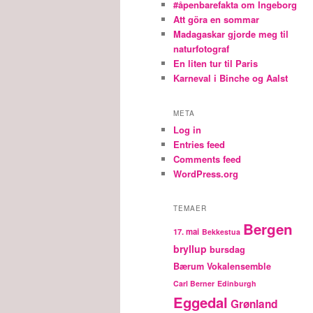
#åpenbarefakta om Ingeborg
Att göra en sommar
Madagaskar gjorde meg til
naturfotograf
En liten tur til Paris
Karneval i Binche og Aalst
META
Log in
Entries feed
Comments feed
WordPress.org
TEMAER
Bergen
17. mai
Bekkestua
bryllup
bursdag
Bærum Vokalensemble
Carl Berner
Edinburgh
Eggedal
Grønland