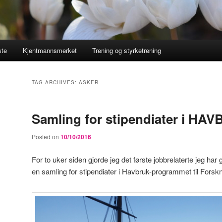
ste
Kjentmannsmerket
Trening og styrketrening
TAG ARCHIVES:
ASKER
Samling for stipendiater i H
Posted on
10/10/2016
For to uker siden gjorde jeg det første jobbrelaterte jeg har 
en samling for stipendiater i Havbruk-programmet til Forsk