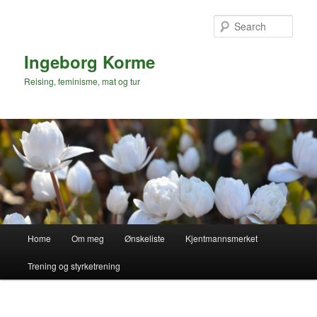
Skip
Skip
to
to
Sear
primary
secondary
content
content
Ingeborg Korme
Reising, feminisme, mat og tur
Main
Home
Om meg
Ønskeliste
Kjentmannsmerket
menu
Trening og styrketrening