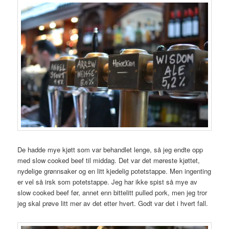
De hadde mye kjøtt som var behandlet lenge, så jeg endte opp
med slow cooked beef til middag. Det var det møreste kjøttet,
nydelige grønnsaker og en litt kjedelig potetstappe. Men ingenting
er vel så irsk som potetstappe. Jeg har ikke spist så mye av
slow cooked beef før, annet enn bittelitt pulled pork, men jeg tror
jeg skal prøve litt mer av det etter hvert. Godt var det i hvert fall.