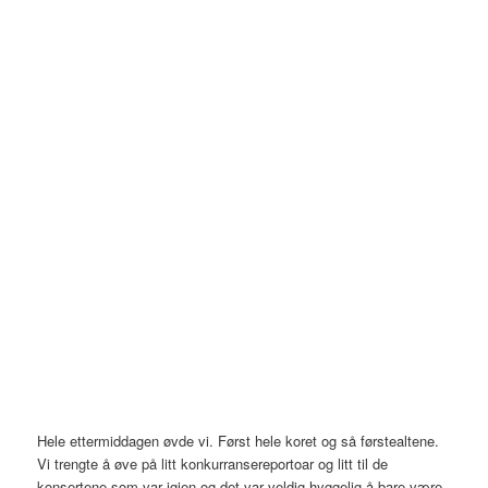
Hele ettermiddagen øvde vi. Først hele koret og så førstealtene.
Vi trengte å øve på litt konkurransereportoar og litt til de
konsertene som var igjen og det var veldig hyggelig å bare være