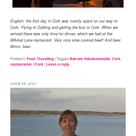
English: the first day in Cork was mostly spent on our way to
Cork. Flying to Dubling and getting the bus to Cork. When we
arrived there was only time for dinner, which we had at the
MArket Lane restaurant. Very nice slow cooked beef! And beer.
Mmm, beer.
Posted in
Food
,
Travelling
|
Tagged
Bærum Vokalensemble
,
Cork
,
restauranter i Cork
|
Leave a reply
HVEM ER JEG?