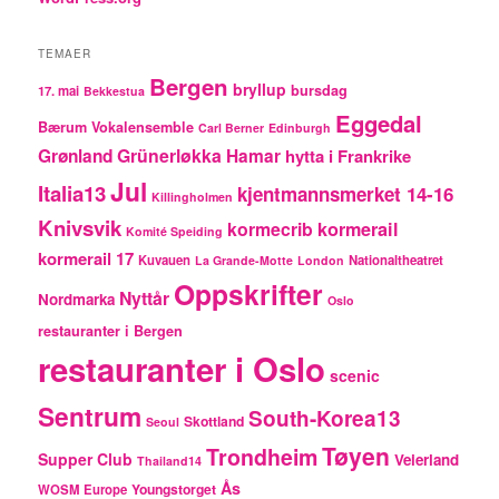
TEMAER
Bergen
bryllup
bursdag
17. mai
Bekkestua
Eggedal
Bærum Vokalensemble
Carl Berner
Edinburgh
Grünerløkka
Grønland
Hamar
hytta i Frankrike
Jul
Italia13
kjentmannsmerket 14-16
Killingholmen
Knivsvik
kormecrib
kormerail
Komité Speiding
kormerail 17
Kuvauen
Nationaltheatret
La Grande-Motte
London
Oppskrifter
Nyttår
Nordmarka
Oslo
restauranter i Bergen
restauranter i Oslo
scenic
Sentrum
South-Korea13
Skottland
Seoul
Tøyen
Trondheim
Supper Club
Veierland
Thailand14
Ås
Youngstorget
WOSM Europe