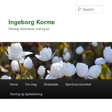
Skip
Skip
to
to
Sear
primary
secondary
content
content
Ingeborg Korme
Reising, feminisme, mat og tur
Main
Home
Om meg
Ønskeliste
Kjentmannsmerket
menu
Trening og styrketrening