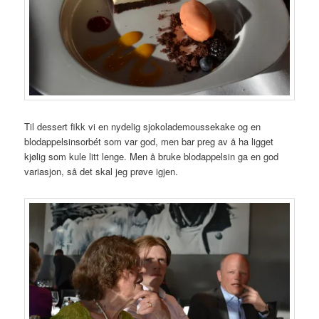
Til dessert fikk vi en nydelig sjokolademoussekake og en
blodappelsinsorbét som var god, men bar preg av å ha ligget
kjølig som kule litt lenge. Men å bruke blodappelsin ga en god
variasjon, så det skal jeg prøve igjen.