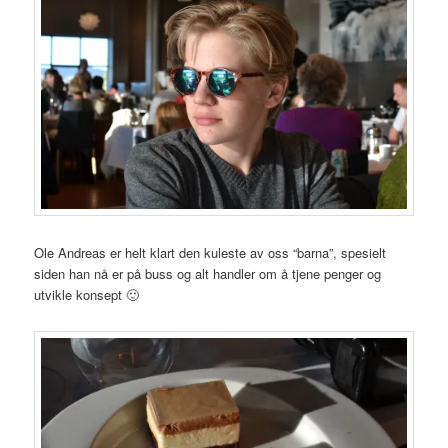
Ole Andreas er helt klart den kuleste av oss “barna”, spesielt
siden han nå er på buss og alt handler om å tjene penger og
utvikle konsept 🙂