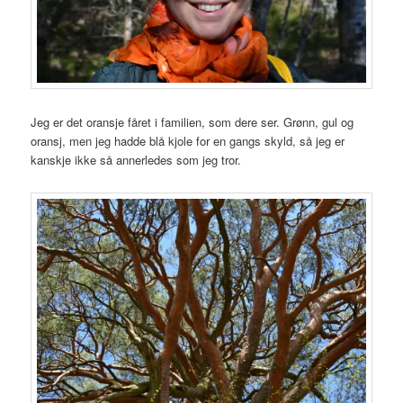
Jeg er det oransje fåret i familien, som dere ser. Grønn, gul og
oransj, men jeg hadde blå kjole for en gangs skyld, så jeg er
kanskje ikke så annerledes som jeg tror.