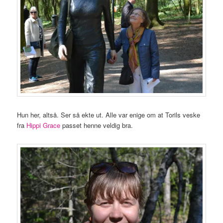
Hun her, altså. Ser så ekte ut. Alle var enige om at Torils veske
fra
Hippi Grace
passet henne veldig bra.