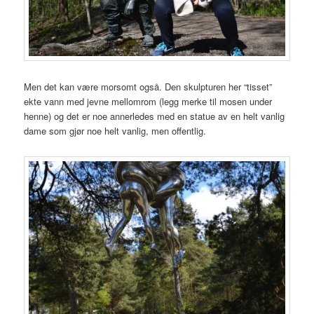
Men det kan være morsomt også. Den skulpturen her “tisset”
ekte vann med jevne mellomrom (legg merke til mosen under
henne) og det er noe annerledes med en statue av en helt vanlig
dame som gjør noe helt vanlig, men offentlig.