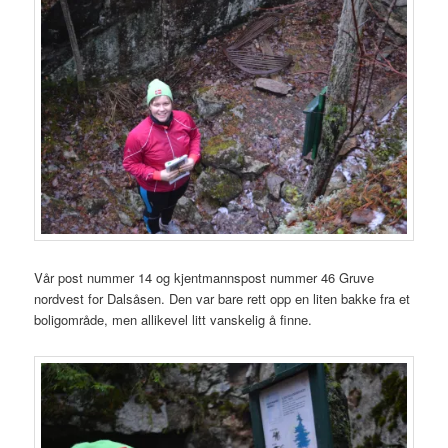
Vår post nummer 14 og kjentmannspost nummer 46 Gruve
nordvest for Dalsåsen. Den var bare rett opp en liten bakke fra et
boligområde, men allikevel litt vanskelig å finne.