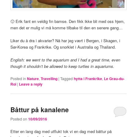
🙂 Erik fant en veldig fin bamse. Den fikk ikke bli med oss hjem,
men det er mulig vi må komme tilbake til den en senere gang…
Liker du å dra i akvarier? Nå har jeg vært i Bergen, i Skagen, i
Sør-Korea og Frankrike. Og snorklet i Australia og Thailand.
English: we went to the aquarium and I had a great time, even
though it shouldn’t be allowed to keep turtles in aquariums.
Posted in
Nature
,
Travelling
|
Tagged
hytta i Frankrike
,
Le Grau-du-
Roi
|
Leave a reply
Båttur på kanalene
Posted on
10/09/2016
Etter en lang dag med utflukt tok vi en dag med båttur på