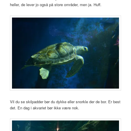
heller, de lever jo også på store områder, men ja. Huff.
Vil du se skilpadder bør du dykke eller snorkle der de bor. Er best
det. En dag i akvariet bør ikke være nok.