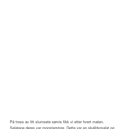
På tross av litt slumsete sørvis fikk vi etter hvert maten.
Salatene deres var monsterstore. Dette var en skalldyrsalat og