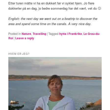
Etter turen måtte vi ha en dukkert før vi syklet hjem. Jo flere
dukkerter på en dag, jo bedre sommerdag har det vært, vet du 🙂
English: the next day we went out on a boattrip to discover the
area and spend some time on the canals. A very nice day.
Posted in
Nature
,
Travelling
|
Tagged
hytta i Frankrike
,
Le Grau-du-
Roi
|
Leave a reply
HVEM ER JEG?