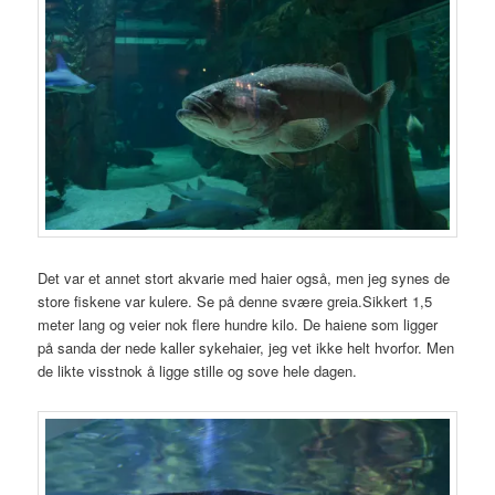
Det var et annet stort akvarie med haier også, men jeg synes de
store fiskene var kulere. Se på denne svære greia.Sikkert 1,5
meter lang og veier nok flere hundre kilo. De haiene som ligger
på sanda der nede kaller sykehaier, jeg vet ikke helt hvorfor. Men
de likte visstnok å ligge stille og sove hele dagen.