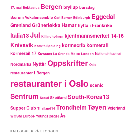
Bergen
bryllup
bursdag
17. mai
Bekkestua
Eggedal
Bærum Vokalensemble
Carl Berner
Edinburgh
Grünerløkka
Grønland
Hamar
hytta i Frankrike
Jul
Italia13
kjentmannsmerket 14-16
Killingholmen
Knivsvik
kormecrib
kormerail
Komité Speiding
kormerail 17
Kuvauen
Nationaltheatret
La Grande-Motte
London
Oppskrifter
Nyttår
Nordmarka
Oslo
restauranter i Bergen
restauranter i Oslo
scenic
Sentrum
South-Korea13
Skottland
Seoul
Tøyen
Trondheim
Supper Club
Veierland
Thailand14
Ås
Youngstorget
WOSM Europe
KATEGORIER PÅ BLOGGEN