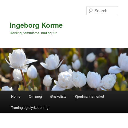
Skip
Skip
to
to
Sear
primary
secondary
content
content
Ingeborg Korme
Reising, feminisme, mat og tur
Main
Home
Om meg
Ønskeliste
Kjentmannsmerket
menu
Trening og styrketrening