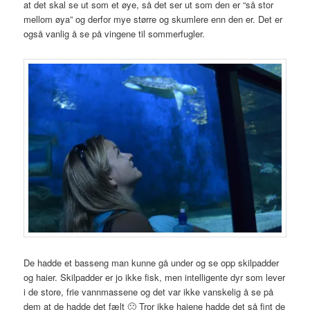
at det skal se ut som et øye, så det ser ut som den er “så stor
mellom øya” og derfor mye større og skumlere enn den er. Det er
også vanlig å se på vingene til sommerfugler.
De hadde et basseng man kunne gå under og se opp skilpadder
og haier. Skilpadder er jo ikke fisk, men intelligente dyr som lever
i de store, frie vannmassene og det var ikke vanskelig å se på
dem at de hadde det fælt 🙁 Tror ikke haiene hadde det så fint de