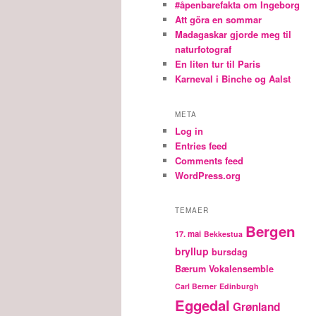
#åpenbarefakta om Ingeborg
Att göra en sommar
Madagaskar gjorde meg til
naturfotograf
En liten tur til Paris
Karneval i Binche og Aalst
META
Log in
Entries feed
Comments feed
WordPress.org
TEMAER
Bergen
17. mai
Bekkestua
bryllup
bursdag
Bærum Vokalensemble
Carl Berner
Edinburgh
Eggedal
Grønland