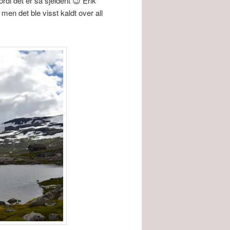
ordi det er så sjeldent 😉 Erik
 men det ble visst kaldt over all