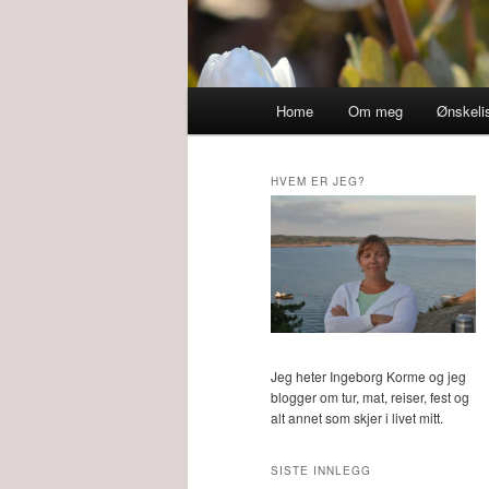
Main
Home
Om meg
Ønskeli
menu
HVEM ER JEG?
Jeg heter Ingeborg Korme og jeg
blogger om tur, mat, reiser, fest og
alt annet som skjer i livet mitt.
SISTE INNLEGG