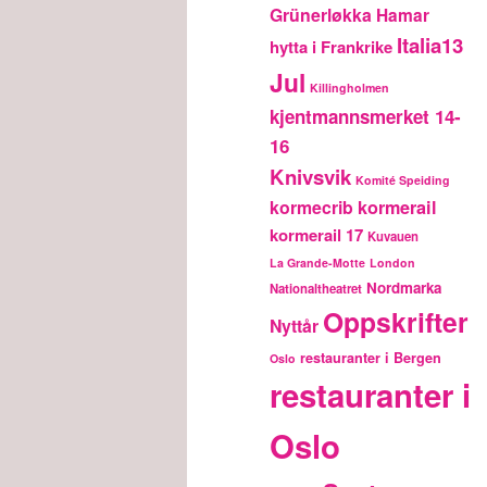
Grünerløkka
Hamar
Italia13
hytta i Frankrike
Jul
Killingholmen
kjentmannsmerket 14-
16
Knivsvik
Komité Speiding
kormecrib
kormerail
kormerail 17
Kuvauen
La Grande-Motte
London
Nordmarka
Nationaltheatret
Oppskrifter
Nyttår
restauranter i Bergen
Oslo
restauranter i
Oslo