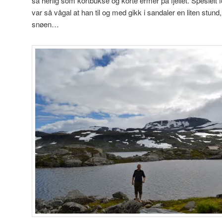
så herlig som kortbukse og korte ermer på fjellet. Spesielt f
var så vågal at han til og med gikk i sandaler en liten stund,
snøen…