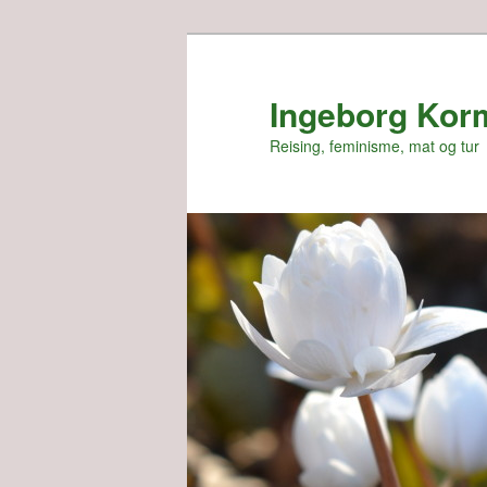
Skip
Skip
to
to
primary
secondary
Ingeborg Kor
content
content
Reising, feminisme, mat og tur