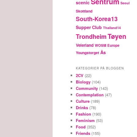
Sentrum
scenic
Seoul
Skottland
South-Korea13
Supper Club
Thailand14
Tøyen
Trondheim
Veierland
WOSM Europe
Ås
Youngstorget
KATEGORIER PÅ BLOGGEN
2CV
(22)
Biology
(104)
Community
(143)
Contemplation
(47)
Culture
(189)
Drinks
(78)
Fashion
(190)
Feminism
(53)
Food
(352)
Friends
(155)