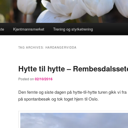
ste
Kjentmannsmerket
Trening og styrketrening
TAG ARCHIVES:
HARDANGERVIDDA
Hytte til hytte – Rembesdalssete
Posted on
02/10/2016
Den femte og siste dagen på hytte-til-hytte turen gikk vi fr
på spontanbesøk og tok toget hjem til Oslo.